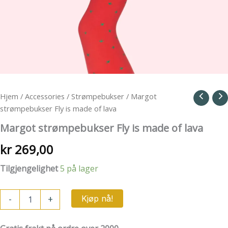
Hjem
/
Accessories
/
Strømpebukser
/ Margot
strømpebukser Fly is made of lava
Margot strømpebukser Fly is made of lava
kr
269,00
Tilgjengelighet
5 på lager
Margot
-
+
Kjøp nå!
strømpebukser
Fly
is