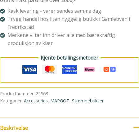
Gratis frakt på ordre over 2000,-
made
of
Rask levering - varer sendes samme dag
lava
Trygg handel hos liten hyggelig butikk i Gamlebyen i
antall
Fredrikstad
Merkene vi tar inn driver alle med bærekraftig
produksjon av klær
Kjente betalingsmetoder
Produktnummer:
24563
Kategorier:
Accessories
,
MARGOT
,
Strømpebukser
Beskrivelse