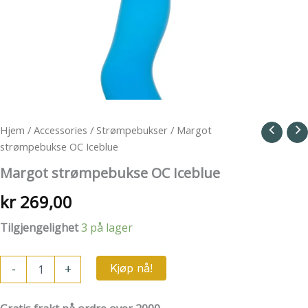
Hjem
/
Accessories
/
Strømpebukser
/ Margot
strømpebukse OC Iceblue
Margot strømpebukse OC Iceblue
kr
269,00
Tilgjengelighet
3 på lager
Margot
-
+
Kjøp nå!
strømpebukse
OC
Iceblue