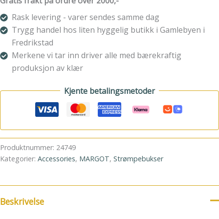
Gratis frakt på ordre over 2000,-
antall
Rask levering - varer sendes samme dag
Trygg handel hos liten hyggelig butikk i Gamlebyen i
Fredrikstad
Merkene vi tar inn driver alle med bærekraftig
produksjon av klær
Kjente betalingsmetoder
Produktnummer:
24749
Kategorier:
Accessories
,
MARGOT
,
Strømpebukser
Beskrivelse