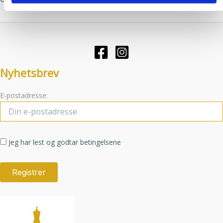
Alternativene
kan
Clear
kan
velges
velges
på
på
produktsid
produktsiden
Nyhetsbrev
E-postadresse:
Jeg har lest og godtar betingelsene