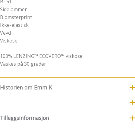
Bred
Sidelommer
Blomsterprint
Ikke-elastisk
Vevd
Viskose
100% LENZING™ ECOVERO™ viskose
Vaskes på 30 grader
Historien om Emm K.
8.Juli fylte Emm K. 5 år
For nye følgere og kunder
kommer her litt historie og funfacts om EMM K.
Tilleggsinformasjon
8.7.2019 ble Emm K.-butikken født! Emm K. startet litt før
det, men da var konseptet noe annerledes. Det startet med