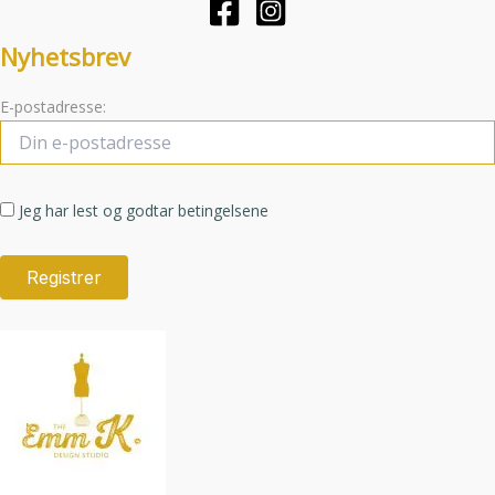
produktsiden
produktsid
Nyhetsbrev
E-postadresse:
Jeg har lest og godtar betingelsene