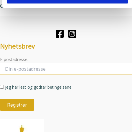
Clear
Clear
Alternativene
Alternative
kan
kan
velges
velges
på
på
produktsiden
produktsid
Nyhetsbrev
E-postadresse:
Jeg har lest og godtar betingelsene