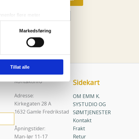
produktet
har
nenfor flere meter
S/M
M/L
flere
vtrykk)
varianter.
vene
Markedsføring
elge hvordan de skal brukes.
Alternativene
Clear
sler.
kan
velges
iale mediefunksjoner og for å
på
iden
 med partnerne våre innen
produktsiden
Tillat alle
u har gjort tilgjengelig for
Sidekart
Kontaktinfo
Adresse:
OM EMM K.
Kirkegaten 28 A
SYSTUDIO OG
1632 Gamle Fredrikstad
SØMTJENESTER
Kontakt
Åpningstider:
Frakt
Man-lør 11-17
Retur