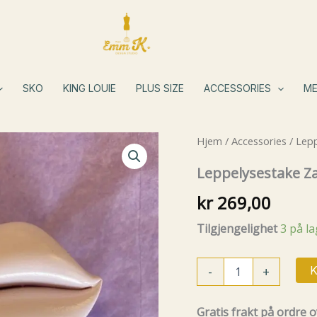
SKO
KING LOUIE
PLUS SIZE
ACCESSORIES
ME
Hjem
/
Accessories
/ Lepp
Leppelysestake Zan
kr
269,00
Tilgjengelighet
3 på l
Leppelysestake
-
+
K
Zany
Design
Lys
Gratis frakt på ordre o