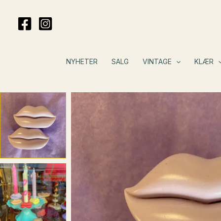
Hopp
rett
til
innholdet
NYHETER
SALG
VINTAGE
KLÆR