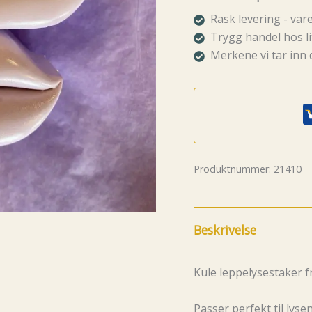
lilla
antall
Rask levering - va
Trygg handel hos li
Merkene vi tar inn 
Produktnummer:
21410
Beskrivelse
Kule leppelysestaker f
Passer perfekt til lyse