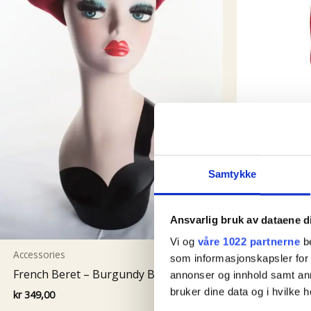
Samtykke
Ansvarlig bruk av dataene d
Accessories
Vi og
våre 1022 partnerne
be
Alma Rib Ti
Accessories
som informasjonskapsler for å
kr
329,00
French Beret – Burgundy Bordeaux
annonser og innhold samt an
bruker dine data og i hvilke h
kr
349,00
Kjøp nå