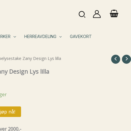
Søk
RKER
HERREAVDELING
GAVEKORT
elysestake Zany Design Lys lilla
y Design Lys lilla
ager
jøp nå!
ver 2000,-