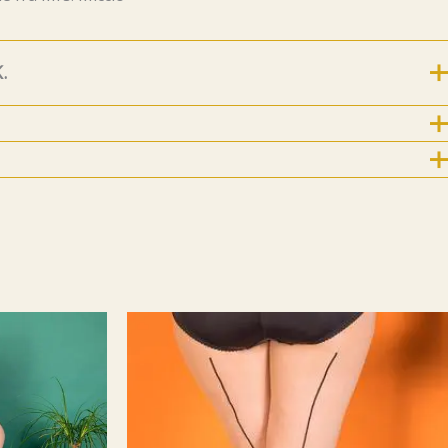
.
For nye følgere og kunder kommer her litt historie
.
8.7.2019 ble Emm K.-butikken født! Emm K. startet
r konseptet noe annerledes. Det startet med at jeg etter 17
ere som kostymesyer på Riksteatret og lagde min egen
t Emm K. skulle være et sted man kunne komme å velge seg
hadde designet + velge stoffer, for å få et skreddersydd
t til nettopp din kropp. For å få til en «bærekraftig» pris
 i Lituaen som fikk tilsendt mønster, mål og stoffer av Emm
 sendt tilbake til Norge. Og rett til dere etter en prøving og
os meg. Etter en liten stund så mistet jeg dette samarbeidet
e jeg at det IKKE ville gå rundt økonomisk , med å
 privatkunder. Det ligger mye jobb bak et klesplagg
 jeg valgte å ta inn klesmerker som jeg selv elsker og har