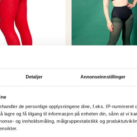
selv handlet i storbyene
) så hvorfor skal ik
kule byene har?
Rest
vikarer og støttespill
spennende å se hva de n
Detaljer
Annonseinnstillinger
50-talls klær
ine
Forest Green Opaque Tig
handler de personlige opplysningene dine, f.eks. IP-nummeret di
ghts Sharp Red
kr
169,00
 lagre og få tilgang til informasjon på enheten din, sånn at vi ka
nonse- og innholdsmåling, målgruppestatistikk og produktutvikl
Dette
Dette
Kjøp nå!
ensikter.
produkte
!
produktet