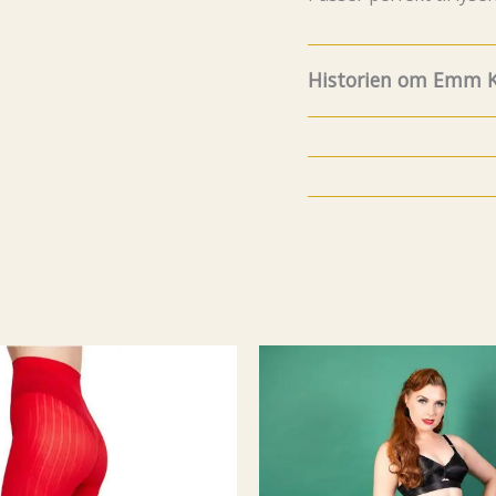
Historien om Emm K
8.Juli fylte Emm K. 5 år
og funfacts om EMM K
litt før det, men da va
år avsluttet min karri
bedrift. Jeg ønsket a
utvalgte modeller jeg 
plagg som passet perfek
så hadde jeg en systue
K. hvor det ble sydd og
mulig noe tilpasning h
Og av erfaring visst
produsere alt selv til
Så da endte det med at