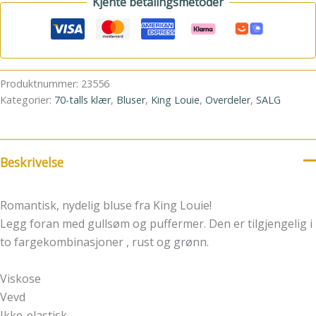
Kjente betalingsmetoder
Produktnummer:
23556
Kategorier:
70-talls klær
,
Bluser
,
King Louie
,
Overdeler
,
SALG
Beskrivelse
Romantisk, nydelig bluse fra King Louie!
Legg foran med gullsøm og puffermer. Den er tilgjengelig i
to fargekombinasjoner , rust og grønn.
Viskose
Vevd
Ikke-elastisk