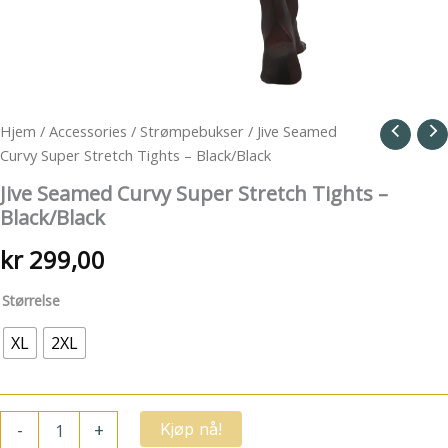
Hjem
/
Accessories
/
Strømpebukser
/ Jive Seamed
Curvy Super Stretch Tights – Black/Black
Jive Seamed Curvy Super Stretch Tights –
Black/Black
kr
299,00
Størrelse
XL
2XL
Jive
-
+
Kjøp nå!
Seamed