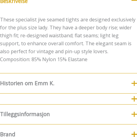
Beskrivelse
These specialist jive seamed tights are designed exclusively
for the plus size lady. They have a deeper body rise; wider
thigh fit; re-designed waistband; flat seams; light leg
support, to enhance overall comfort. The elegant seam is
also perfect for vintage and pin-up style lovers.
Composition: 85% Nylon 15% Elastane
Historien om Emm K.
8.Juli fylte Emm K. 5 år
For nye følgere og kunder
kommer her litt historie og funfacts om EMM K.
Tilleggsinformasjon
8.7.2019 ble Emm K.-butikken født! Emm K. startet litt før
det, men da var konseptet noe annerledes. Det startet med
Brand
at jeg etter 17 år avsluttet min karriere som kostymesyer
Størrelse
XL, 2XL