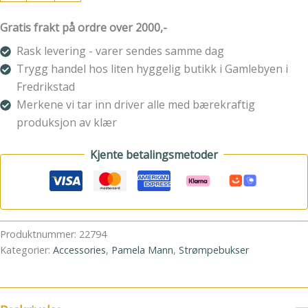
Curvy
Super
Gratis frakt på ordre over 2000,-
Stretch
Tights
Rask levering - varer sendes samme dag
-
Trygg handel hos liten hyggelig butikk i Gamlebyen i
Black/Black
Fredrikstad
antall
Merkene vi tar inn driver alle med bærekraftig
produksjon av klær
Kjente betalingsmetoder
Produktnummer:
22794
Kategorier:
Accessories
,
Pamela Mann
,
Strømpebukser