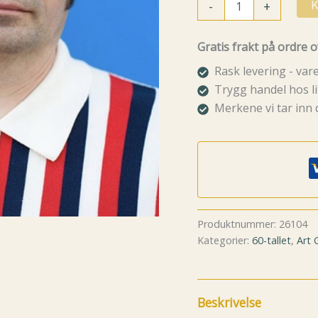
-
+
K
offwhite
antall
Gratis frakt på ordre o
Rask levering - va
Trygg handel hos li
Merkene vi tar inn 
Produktnummer:
26104
Kategorier:
60-tallet
,
Art 
Beskrivelse