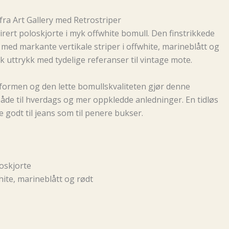
fra Art Gallery med Retrostriper
irert poloskjorte i myk offwhite bomull. Den finstrikkede
med markante vertikale striper i offwhite, marineblått og
sk uttrykk med tydelige referanser til vintage mote.
ormen og den lette bomullskvaliteten gjør denne
åde til hverdags og mer oppkledde anledninger. En tidløs
e godt til jeans som til penere bukser.
oskjorte
white, marineblått og rødt