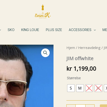
SKO
KING LOUIE
PLUS SIZE
ACCESSORIES
ME
Hjem
/
Herreavdeling
/ JI
JIM offwhite
kr
1,199,00
Størrelse
S
M
L
XL
JIM