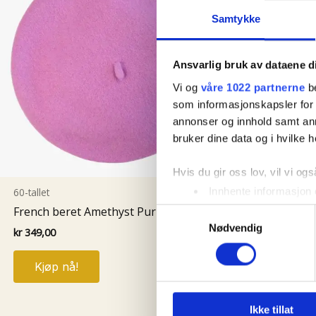
Samtykke
Ansvarlig bruk av dataene d
Vi og
våre 1022 partnerne
be
som informasjonskapsler for å
annonser og innhold samt an
bruker dine data og i hvilke h
Hvis du gir oss lov, vil vi ogs
60-tallet
Innhente informasjon 
Identifisere enheten d
French beret Amethyst Purple
Samtykkevalg
Nødvendig
Under
mer info
kan du lese 
kr
349,00
60-tallet
Du kan hele tiden endre eller
Holmes Nav
Kjøp nå!
kr
1,299,00
Vi bruker informasjonskapsler
analysere trafikken vår. Vi 
Ikke tillat
Kjøp nå
sosiale medier, annonsering 