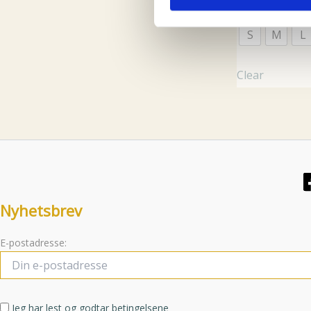
dem, eller som de har samlet
S
M
L
Clear
Nyhetsbrev
E-postadresse:
Jeg har lest og godtar betingelsene