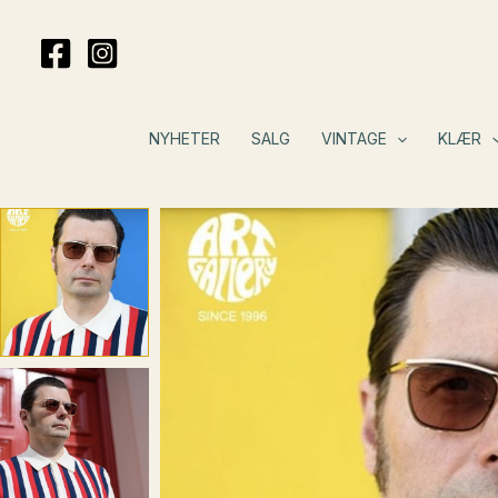
Hopp
rett
til
innholdet
NYHETER
SALG
VINTAGE
KLÆR