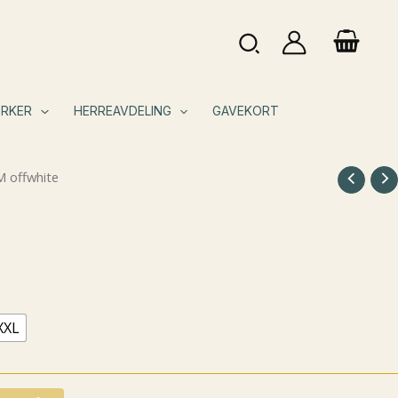
Søk
RKER
HERREAVDELING
GAVEKORT
M offwhite
XXL