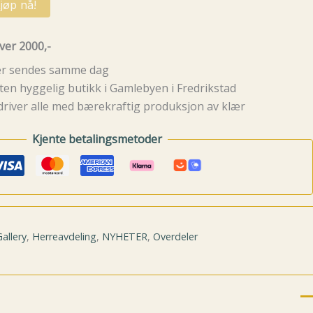
jøp nå!
ver 2000,-
rer sendes samme dag
ten hyggelig butikk i Gamlebyen i Fredrikstad
driver alle med bærekraftig produksjon av klær
Kjente betalingsmetoder
Gallery
,
Herreavdeling
,
NYHETER
,
Overdeler