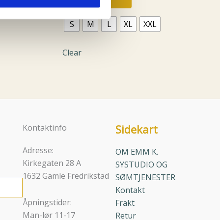
produktet
har
S
M
L
XL
XXL
flere
varianter.
Alternativene
Clear
kan
velges
på
produktsiden
Sidekart
Kontaktinfo
Adresse:
OM EMM K.
Kirkegaten 28 A
SYSTUDIO OG
1632 Gamle Fredrikstad
SØMTJENESTER
Kontakt
Åpningstider:
Frakt
Man-lør 11-17
Retur