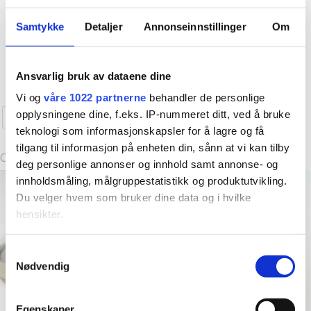
50-talls klær
Accessories
valgte å ta inn klesmerker som jeg selv elsker og har selv
Samtykke
Detaljer
Annonseinnstillinger
Om
Seamed Tights Latte
French Beret – Vanilla
handlet i storbyene. Fredrikstad er jo en liten storby (i følge
White
oss selv i allefall
) så hvorfor skal ikke vi ha en like kul
kr
229,00
vintageinspirert klesbutikk som de andre kule byene har?
kr
349,00
Dette
Ansvarlig bruk av dataene dine
Kjøp nå!
Resten er historie og i dag er Emm K. en liten bedrift
produktet
Vi og
våre 1022 partnerne
behandler de personlige
Kjøp nå!
med fine vikarer og støttespillere og kanskje de kuleste
har
opplysningene dine, f.eks. IP-nummeret ditt, ved å bruke
S/M
M/L
kundene?
5 år er gått, spennende å se hva de neste 5
flere
teknologi som informasjonskapsler for å lagre og få
vil by på! Takk til dere alle, love you all
varianter.
tilgang til informasjon på enheten din, sånn at vi kan tilby
Clear
Alternativene
deg personlige annonser og innhold samt annonse- og
kan
innholdsmåling, målgruppestatistikk og produktutvikling.
velges
Du velger hvem som bruker dine data og i hvilke
på
hensikter.
produktsiden
Hvis du gir oss lov, vil vi også gjerne:
Samtykkevalg
Nødvendig
Innhente informasjon om den geografiske
beliggenheten din, som kan være nøyaktig innenfor
flere meter
Egenskaper