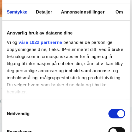
valgte å ta inn klesmerker som jeg selv elsker og har selv
Samtykke
Detaljer
Annonseinnstillinger
Om
handlet i storbyene. Fredrikstad er jo en liten storby (i følge
oss selv i allefall
) så hvorfor skal ikke vi ha en like kul
50-talls klær
Accessories
vintageinspirert klesbutikk som de andre kule byene har?
Contrast Seamed
Berries 50s Brooch
Ansvarlig bruk av dataene dine
Resten er historie og i dag er Emm K. en liten bedrift
Tights Champagne
kr
199,00
Vi og
våre 1022 partnerne
behandler de personlige
med fine vikarer og støttespillere og kanskje de kuleste
Black
opplysningene dine, f.eks. IP-nummeret ditt, ved å bruke
kundene?
5 år er gått, spennende å se hva de neste 5
Kjøp nå!
kr
229,00
teknologi som informasjonskapsler for å lagre og få
vil by på! Takk til dere alle, love you all
tilgang til informasjon på enheten din, sånn at vi kan tilby
Dette
Kjøp nå!
deg personlige annonser og innhold samt annonse- og
produktet
innholdsmåling, målgruppestatistikk og produktutvikling.
har
S/M
M/L
Du velger hvem som bruker dine data og i hvilke
flere
hensikter.
varianter.
Clear
Alternativene
Hvis du gir oss lov, vil vi også gjerne:
Samtykkevalg
kan
Nødvendig
Innhente informasjon om den geografiske
velges
beliggenheten din, som kan være nøyaktig innenfor
på
flere meter
Egenskaper