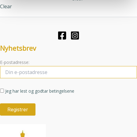
Clear
Alternativene
kan
kan
velges
velges
på
på
produktsid
produktsiden
Nyhetsbrev
E-postadresse:
Jeg har lest og godtar betingelsene