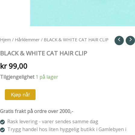
Hjem
/
Hårklemmer
/ BLACK & WHITE CAT HAIR CLIP
BLACK & WHITE CAT HAIR CLIP
kr
99,00
Tilgjengelighet
1 på lager
BLACK
Kjøp nå!
&
WHITE
CAT
Gratis frakt på ordre over 2000,-
HAIR
Rask levering - varer sendes samme dag
CLIP
antall
Trygg handel hos liten hyggelig butikk i Gamlebyen i