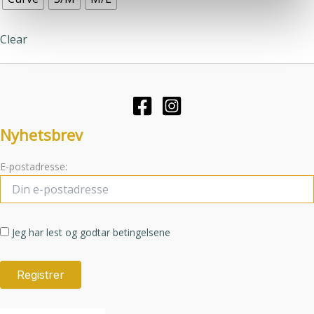
flere
tjenestene deres.
varianter.
Clear
Alternativene
kan
velges
på
produktsiden
Nyhetsbrev
E-postadresse:
Jeg har lest og godtar betingelsene