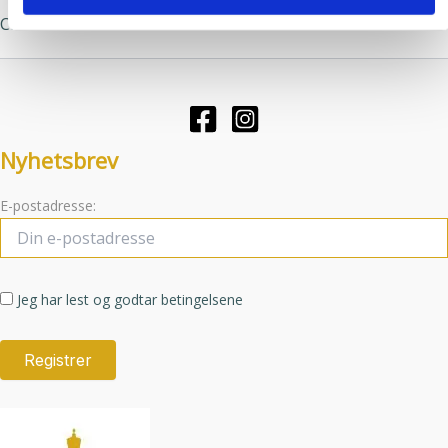
varianter.
Alternative
Clear
Alternativene
kan
kan
velges
velges
på
på
produktsid
produktsiden
Nyhetsbrev
E-postadresse:
Jeg har lest og godtar betingelsene