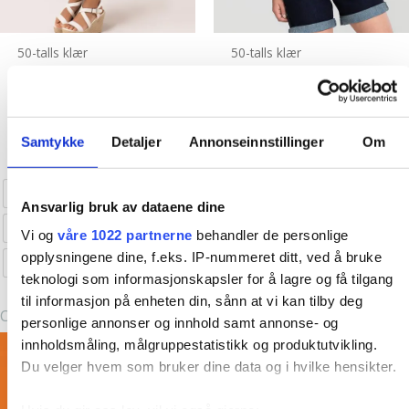
jobb bak et klesplagg
Så da endte det med at jeg
valgte å ta inn klesmerker som jeg selv elsker og har selv
50-talls klær
50-talls klær
handlet i storbyene. Fredrikstad er jo en liten storby (i følge
oss selv i allefall
) så hvorfor skal ikke vi ha en like kul
Benita Skjørt
Yaz Shorts
vintageinspirert klesbutikk som de andre kule byene har?
Opprinnelig
Nåværende
kr
849,00
kr
599,00
kr
759,00
pris
pris
Resten er historie og i dag er Emm K. en liten bedrift
Dette
Dette
var:
er:
Samtykke
Detaljer
Annonseinnstillinger
Om
Kjøp nå!
Kjøp nå!
med fine vikarer og støttespillere og kanskje de kuleste
kr 849,00.
kr 599,00.
produktet
produktet
kundene?
5 år er gått, spennende å se hva de neste 5
har
har
XS
S
M
L
XL
XS
S
M
L
XL
vil by på! Takk til dere alle, love you all
flere
flere
Ansvarlig bruk av dataene dine
varianter.
varianter.
XXL
3XL
4XL
5XL
2XL
Vi og
våre 1022 partnerne
behandler de personlige
Alternativene
Alternative
opplysningene dine, f.eks. IP-nummeret ditt, ved å bruke
6XL
6XL (26)
kan
kan
teknologi som informasjonskapsler for å lagre og få tilgang
Clear
velges
velges
til informasjon på enheten din, sånn at vi kan tilby deg
Clear
på
på
personlige annonser og innhold samt annonse- og
produktsiden
produktsid
innholdsmåling, målgruppestatistikk og produktutvikling.
Du velger hvem som bruker dine data og i hvilke hensikter.