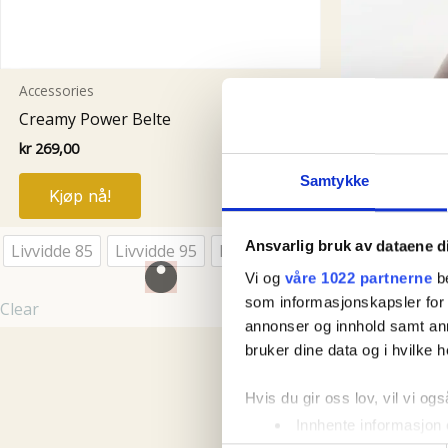
Accessories
Creamy Power Belte
kr
269,00
Dette
Samtykke
Kjøp nå!
produktet
har
Ansvarlig bruk av dataene d
Livvidde 85
Livvidde 95
Livvidde 105
Accessories
flere
French Ber
Vi og
våre 1022 partnerne
be
varianter.
som informasjonskapsler for å
Alternativene
Clear
kr
349,00
annonser og innhold samt an
kan
bruker dine data og i hvilke h
Kjøp nå
velges
på
Hvis du gir oss lov, vil vi ogs
produktsiden
Innhente informasjon 