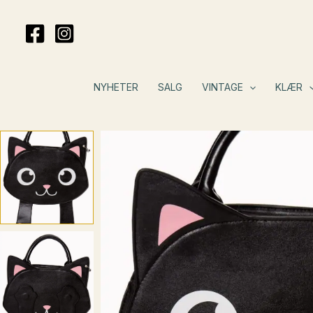
Hopp
rett
til
innholdet
NYHETER
SALG
VINTAGE
KLÆR