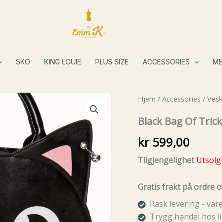
SKO
KING LOUIE
PLUS SIZE
ACCESSORIES
ME
Hjem
/
Accessories
/
Ves
Black Bag Of Tric
kr
599,00
Tilgjengelighet
Utsolg
Gratis frakt på ordre o
Rask levering - va
Trygg handel hos li