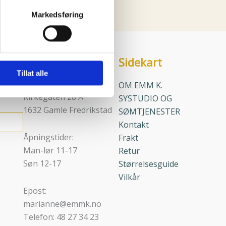
vtrykk)
velges
Markedsføring
elge hvordan de skal brukes.
på
sler.
produktsiden
iale mediefunksjoner og for å
Sidekart
Kontaktinfo
 med partnerne våre innen
Tillat alle
u har gjort tilgjengelig for
Adresse:
OM EMM K.
Kirkegaten 28 A
SYSTUDIO OG
1632 Gamle Fredrikstad
SØMTJENESTER
Kontakt
Åpningstider:
Frakt
Man-lør 11-17
Retur
Søn 12-17
Størrelsesguide
Vilkår
Epost:
marianne@emmk.no
Telefon: 48 27 34 23