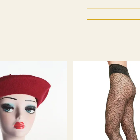
8.Juli fylte Emm K. 5 år
og funfacts om EMM K
litt før det, men da va
år avsluttet min karri
bedrift. Jeg ønsket a
utvalgte modeller jeg 
plagg som passet perfek
så hadde jeg en systue
K. hvor det ble sydd og
mulig noe tilpasning h
Og av erfaring visst
produsere alt selv til
Så da endte det med at
selv handlet i storbyene
) så hvorfor skal ik
kule byene har?
Rest
vikarer og støttespill