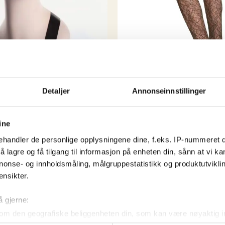
spennende å se hva de n
Detaljer
Annonseinnstillinger
Accessories
Edith lace tights mørk oli
ine
kr
269,00
et – Burgundy Bordeaux
handler de personlige opplysningene dine, f.eks. IP-nummeret di
 lagre og få tilgang til informasjon på enheten din, sånn at vi ka
Kjøp nå!
nonse- og innholdsmåling, målgruppestatistikk og produktutvikl
ensikter.
!
å gjerne:
om den geografiske beliggenheten din, som kan være nøyaktig in