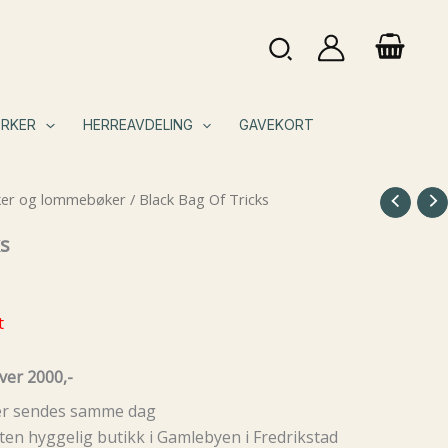
Søk
RKER
HERREAVDELING
GAVEKORT
ker og lommebøker
/ Black Bag Of Tricks
ks
t
ver 2000,-
rer sendes samme dag
ten hyggelig butikk i Gamlebyen i Fredrikstad