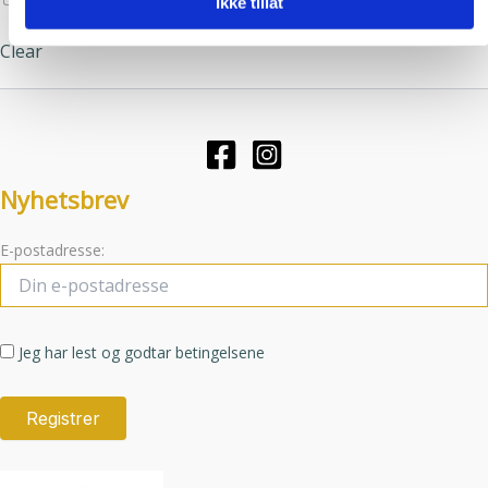
Ikke tillat
din bruk av tjenestene deres.
varianter.
Clear
Alternativene
kan
velges
på
produktsiden
Nyhetsbrev
E-postadresse:
Jeg har lest og godtar betingelsene