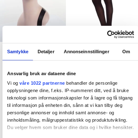
av erfaring visste jeg at det IKKE ville gå rundt økonomisk ,
med å produsere alt selv til privatkunder. Det ligger mye
jobb bak et klesplagg
Så da endte det med at jeg
valgte å ta inn klesmerker som jeg selv elsker og har selv
handlet i storbyene. Fredrikstad er jo en liten storby (i følge
oss selv i allefall
) så hvorfor skal ikke vi ha en like kul
Accessories
Accessories
Samtykke
Detaljer
Annonseinnstillinger
Om
vintageinspirert klesbutikk som de andre kule byene har?
French Beret – Vanilla
Nina fishbone tights
Resten er historie og i dag er Emm K. en liten bedrift
White
sort 40 denier
med fine vikarer og støttespillere og kanskje de kuleste
Ansvarlig bruk av dataene dine
kr
349,00
kr
299,00
kundene?
5 år er gått, spennende å se hva de neste 5
Dette
Vi og
våre 1022 partnerne
behandler de personlige
vil by på! Takk til dere alle, love you all
Kjøp nå!
Kjøp nå!
produktet
opplysningene dine, f.eks. IP-nummeret ditt, ved å bruke
teknologi som informasjonskapsler for å lagre og få tilgang
har
XS
S
M
L
XL
til informasjon på enheten din, sånn at vi kan tilby deg
flere
personlige annonser og innhold samt annonse- og
varianter.
innholdsmåling, målgruppestatistikk og produktutvikling.
Clear
Alternative
Du velger hvem som bruker dine data og i hvilke hensikter.
kan