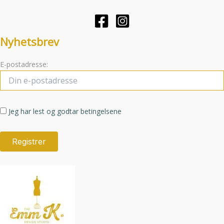
velges
på
produktsiden
Nyhetsbrev
E-postadresse:
Jeg har lest og godtar betingelsene