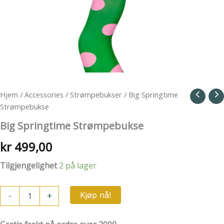
Hjem
/
Accessories
/
Strømpebukser
/ Big Springtime
Strømpebukse
Big Springtime Strømpebukse
kr
499,00
Tilgjengelighet
2 på lager
Big
-
+
Kjøp nå!
Springtime
Strømpebukse
antall