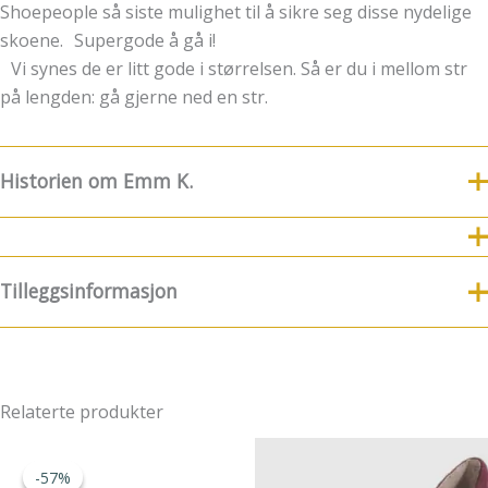
Shoepeople så siste mulighet til å sikre seg disse nydelige
skoene. Supergode å gå i!
Vi synes de er litt gode i størrelsen. Så er du i mellom str
på lengden: gå gjerne ned en str.
Historien om Emm K.
8.Juli fylte Emm K. 5 år
For nye følgere og kunder
kommer her litt historie og funfacts om EMM K.
Tilleggsinformasjon
8.7.2019 ble Emm K.-butikken født! Emm K. startet litt før
det, men da var konseptet noe annerledes. Det startet med
at jeg etter 17 år avsluttet min karriere som kostymesyer
Størrelse
37, 38, 39, 40, 41
på Riksteatret og lagde min egen bedrift. Jeg ønsket at
Relaterte produkter
Emm K. skulle være et sted man kunne komme å velge seg
utvalgte modeller jeg hadde designet + velge stoffer, for å
få et skreddersydd plagg som passet perfekt til nettopp din
-57%
-57%