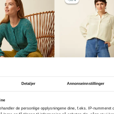
Så da endte det med at
selv handlet i storbyene
) så hvorfor skal ik
kule byene har?
Rest
vikarer og støttespill
spennende å se hva de n
Detaljer
Annonseinnstillinger
ine
handler de personlige opplysningene dine, f.eks. IP-nummeret di