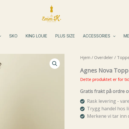
SKO
KING LOUIE
PLUS SIZE
ACCESSORIES
ME
Hjem
/
Overdeler
/
Topp
Agnes Nova Topp
Dette produktet er for tid
Gratis frakt på ordre o
Rask levering - va
Trygg handel hos li
Merkene vi tar inn 