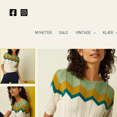
Hopp
rett
til
innholdet
NYHETER
SALG
VINTAGE
KLÆR