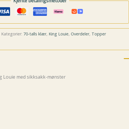
Kjente betalingsmetoder
Kategorier:
70-talls klær
,
King Louie
,
Overdeler
,
Topper
ing Louie med sikksakk-mønster