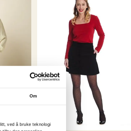
 jeg valgte å ta inn klesmerker som jeg selv elsker og har
. Fredrikstad er jo en liten storby (i følge oss selv i allefall
ke vi ha en like kul vintageinspirert klesbutikk som de andre
en er historie og i dag er Emm K. en liten bedrift med fine
ere og kanskje de kuleste kundene?
5 år er gått,
este 5 vil by på! Takk til dere alle, love you all
Om
tt, ved å bruke teknologi