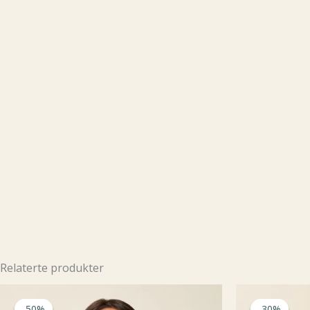
Relaterte produkter
-50%
-50%
-30%
-30%