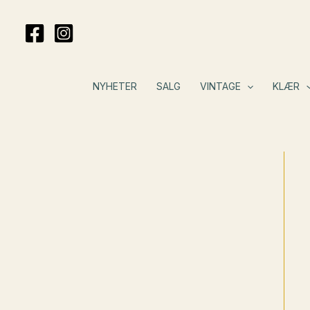
Hopp
rett
til
innholdet
NYHETER
SALG
VINTAGE
KLÆR