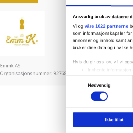
Ansvarlig bruk av dataene d
Vi og
våre 1022 partnerne
be
som informasjonskapsler for å
annonser og innhold samt an
bruker dine data og i hvilke h
Hvis du gir oss lov, vil vi ogs
Emmk AS
Innhente informasjon 
Organisasjonsnummer: 927686228
Identifisere enheten d
Samtykkevalg
Nødvendig
Under
mer info
kan du lese 
Du kan hele tiden endre eller
Vi bruker informasjonskapsler
analysere trafikken vår. Vi 
Ikke tillat
sosiale medier, annonsering 
dem, eller som de har samlet