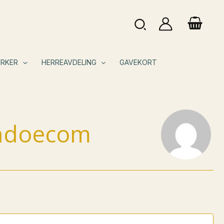
Søk
RKER
HERREAVDELING
GAVEKORT
endoecom