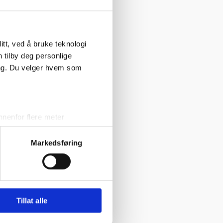
marianne@emmk.no
Telefon: 48 27 34 23
tt, ved å bruke teknologi
n tilby deg personlige
ing. Du velger hvem som
nenfor flere meter
vtrykk)
Markedsføring
elge hvordan de skal brukes.
sler.
iale mediefunksjoner og for å
 med partnerne våre innen
Tillat alle
u har gjort tilgjengelig for