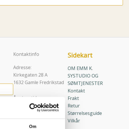
Sidekart
Kontaktinfo
Adresse:
OM EMM K.
Kirkegaten 28 A
SYSTUDIO OG
1632 Gamle Fredrikstad
SØMTJENESTER
Kontakt
Åpningstider:
Frakt
Man-lør 11-17
Retur
Søn 12-17
Størrelsesguide
Vilkår
Om
Epost: