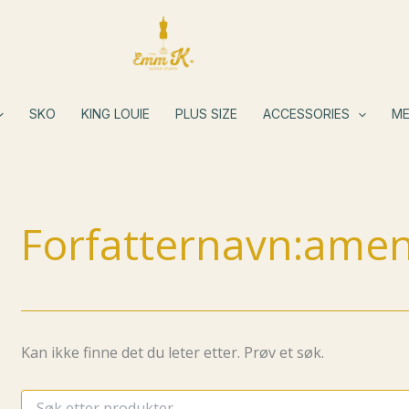
SKO
KING LOUIE
PLUS SIZE
ACCESSORIES
ME
Forfatternavn:am
Kan ikke finne det du leter etter. Prøv et søk.
Søk