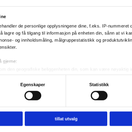
ine
handler de personlige opplysningene dine, f.eks. IP-nummeret di
 lagre og få tilgang til informasjon på enheten din, sånn at vi ka
nonse- og innholdsmåling, målgruppestatistikk og produktutvikl
ensikter.
å gjerne:
om den geografiske beliggenheten din, som kan være nøyaktig in
in ved å aktivt skanne den for bestemte karakteristikker (fingera
Egenskaper
Statistikk
om hvordan dine personlige data behandles og hvordan du kan v
 trekke tilbake ditt samtykke fra erklæringen om informasjonskap
 for å gi innhold og annonser et personlig preg, for å levere sos
deler dessuten informasjon om hvordan du bruker nettstedet vårt,
tillat utvalg
og analysearbeid, som kan kombinere den med annen informasjon d
 inn gjennom din bruk av tjenestene deres.