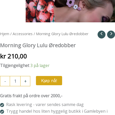
Hjem
/
Accessories
/ Morning Glory Lulu Øredobber
Morning Glory Lulu Øredobber
kr
210,00
Tilgjengelighet
3 på lager
Morning
-
+
Kjøp nå!
Glory
Lulu
Øredobber
Gratis frakt på ordre over 2000,-
antall
Rask levering - varer sendes samme dag
Trygg handel hos liten hyggelig butikk i Gamlebyen i