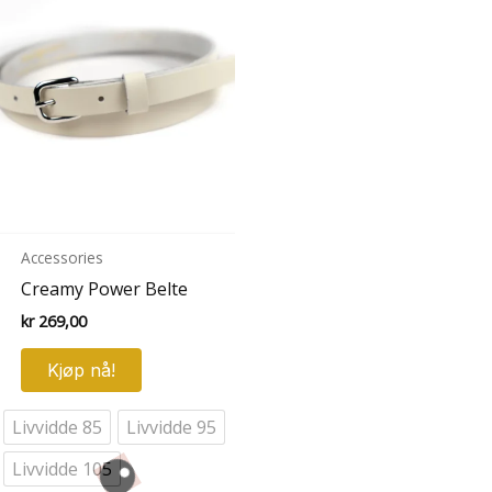
Accessories
Creamy Power Belte
kr
269,00
Dette
Kjøp nå!
produktet
har
Livvidde 85
Livvidde 95
flere
varianter.
Livvidde 105